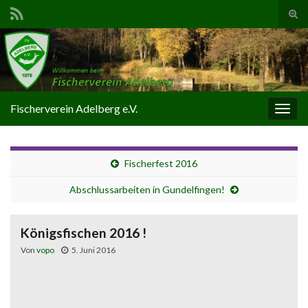
Suc
ums
Search for:
Fischerverein Adelberg e.V.
Navi
umsc
Fischerfest 2016
Abschlussarbeiten in Gundelfingen!
Königsfischen 2016 !
Von
vopo
5. Juni 2016